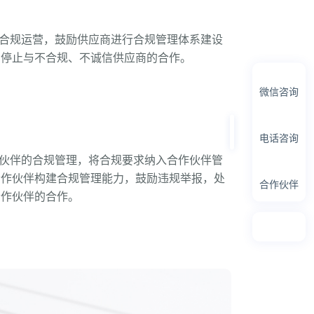
商合规运营，鼓励供应商进行合规管理体系建设
，停止与不合规、不诚信供应商的合作。
微信咨询
电话咨询
0755-23907781
作伙伴的合规管理，将合规要求纳入合作伙伴管
合作伙伴构建合规管理能力，鼓励违规举报，处
合作伙伴
合作伙伴的合作。