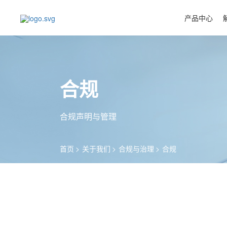
产品中心
合规
合规声明与管理
首页
关于我们
合规与治理
合规