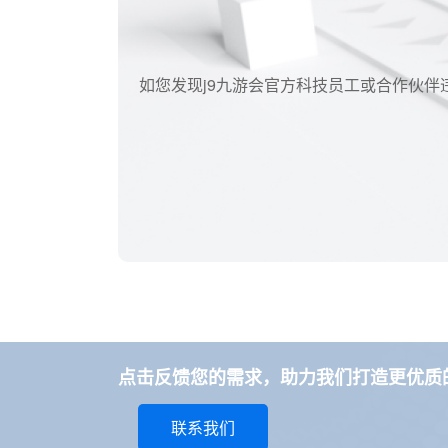
如您发现j9九游会官方科技员工或合作伙伴
点击反馈您的需求，助力我们打造更优质的
联系我们