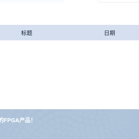
标题
日期
FPGA产品！