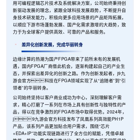
用可编程逻辑芯片技术及系统解决方案，公司始终秉持创
新驱动发展的理念，紧跟全球科技发展趋势，不断提升自
身技术研发能力，积极向更多应用场景的产品矩阵拓展，
以顺应下游市场蓬勃发展、国产化需求激增的大趋势，致
力于为全球客户提供高效、可靠的产品和服务。
差异化创新发展，完成华丽转身
“
边缘计算的热潮为国产FPGA带来了前所未有的发展机
遇，国内FPGA厂商借此机会，逐渐构建起自己的产业生
态，并探索出差异化的创新之路。作为创新发起者，j9九
游会官方科技在FPGA领域实现了从“追随者”到“引
领者”的华丽转身。
公司始终坚持以客户商业成功为中心，深刻理解客户需
求，精心打磨了一系列在市场上具有创新性与独特性的产
品，得以在竞争激烈的FPGA市场中取得优势。2024年，
j9九游会官方科技发布了凤凰系列高效能PH1P
产品，该系列产品更加贴合用户需求，围绕“芯片
+EDA+IP”功能实现链路进行了全方位的赋能，凭借卓越