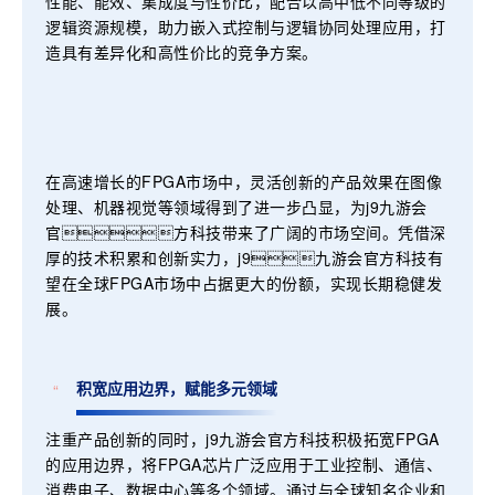
性能、能效、集成度与性价比，配合以高中低不同等级的
逻辑资源规模，助力嵌入式控制与逻辑协同处理应用，打
造具有差异化和高性价比的竞争方案。
在高速增长的FPGA市场中，灵活创新的产品效果在图像
处理、机器视觉等领域得到了进一步凸显，为j9九游会
官方科技带来了广阔的市场空间。凭借深
厚的技术积累和创新实力，j9九游会官方科技有
望在全球FPGA市场中占据更大的份额，实现长期稳健发
展。
积宽应用边界，赋能多元领域
“
注重产品创新的同时，j9九游会官方科技积极拓宽FPGA
的应用边界，将FPGA芯片广泛应用于工业控制、通信、
消费电子、数据中心等多个领域。通过与全球知名企业和