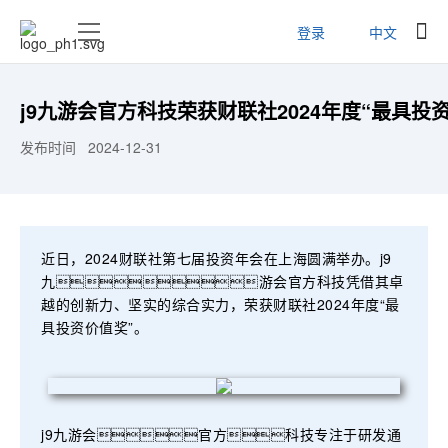
登录
中文
j9九游会官方科技荣获财联社2024年度“最具投
发布时间
2024-12-31
近日，2024财联社第七届投资年会在上海圆满举办。j9
九游会官方科技凭借其卓
越的创新力、坚实的综合实力，荣获财联社2024年度“最
具投资价值奖”。
j9九游会官方科技专注于研发通